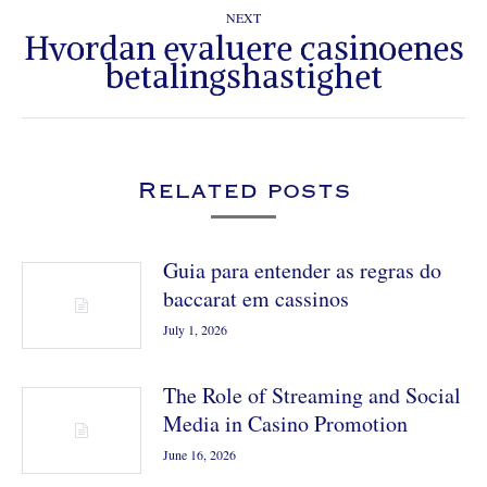
NEXT
Hvordan evaluere casinoenes
Next
betalingshastighet
post:
Related posts
Guia para entender as regras do
baccarat em cassinos
July 1, 2026
The Role of Streaming and Social
Media in Casino Promotion
June 16, 2026