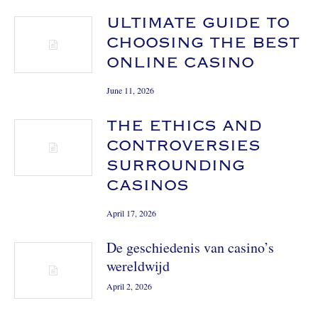
ULTIMATE GUIDE TO
CHOOSING THE BEST
ONLINE CASINO
June 11, 2026
THE ETHICS AND
CONTROVERSIES
SURROUNDING
CASINOS
April 17, 2026
De geschiedenis van casino’s
wereldwijd
April 2, 2026