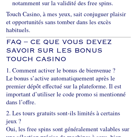
notamment sur la validité des free spins.
Touch Casino, à mes yeux, sait conjuguer plaisir
et opportunités sans tomber dans les excès
habituels.
FAQ – CE QUE VOUS DEVEZ
SAVOIR SUR LES BONUS
TOUCH CASINO
1. Comment activer le bonus de bienvenue ?
Le bonus s’active automatiquement après le
premier dépôt effectué sur la plateforme. Il est
important d’utiliser le code promo si mentionné
dans l’offre.
2. Les tours gratuits sont-ils limités à certains
jeux ?
Oui, les free spins sont généralement valables sur
une sélection précise de machines à sous, bien