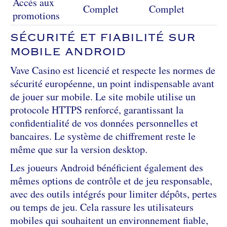
Accès aux
Complet
Complet
promotions
SÉCURITÉ ET FIABILITÉ SUR
MOBILE ANDROID
Vave Casino est licencié et respecte les normes de
sécurité européenne, un point indispensable avant
de jouer sur mobile. Le site mobile utilise un
protocole HTTPS renforcé, garantissant la
confidentialité de vos données personnelles et
bancaires. Le système de chiffrement reste le
même que sur la version desktop.
Les joueurs Android bénéficient également des
mêmes options de contrôle et de jeu responsable,
avec des outils intégrés pour limiter dépôts, pertes
ou temps de jeu. Cela rassure les utilisateurs
mobiles qui souhaitent un environnement fiable,