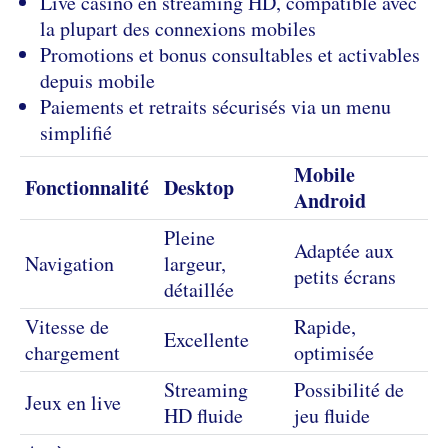
Live casino en streaming HD, compatible avec
la plupart des connexions mobiles
Promotions et bonus consultables et activables
depuis mobile
Paiements et retraits sécurisés via un menu
simplifié
Mobile
Fonctionnalité
Desktop
Android
Pleine
Adaptée aux
Navigation
largeur,
petits écrans
détaillée
Vitesse de
Rapide,
Excellente
chargement
optimisée
Streaming
Possibilité de
Jeux en live
HD fluide
jeu fluide