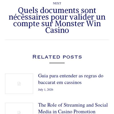
NEXT
Quels documents sont
nécessaires pour valider un
Next
compte sur Monster Win
post:
Casino
Related posts
Guia para entender as regras do
baccarat em cassinos
July 1, 2026
The Role of Streaming and Social
Media in Casino Promotion