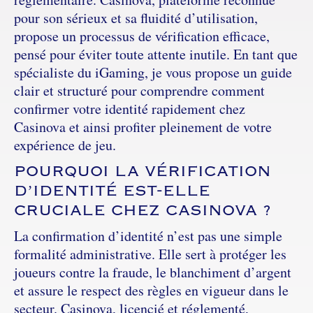
pour son sérieux et sa fluidité d’utilisation,
propose un processus de vérification efficace,
pensé pour éviter toute attente inutile. En tant que
spécialiste du iGaming, je vous propose un guide
clair et structuré pour comprendre comment
confirmer votre identité rapidement chez
Casinova et ainsi profiter pleinement de votre
expérience de jeu.
POURQUOI LA VÉRIFICATION
D’IDENTITÉ EST-ELLE
CRUCIALE CHEZ CASINOVA ?
La confirmation d’identité n’est pas une simple
formalité administrative. Elle sert à protéger les
joueurs contre la fraude, le blanchiment d’argent
et assure le respect des règles en vigueur dans le
secteur. Casinova, licencié et réglementé,