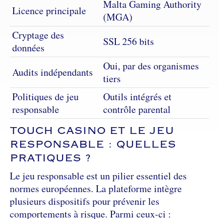
Malta Gaming Authority
Licence principale
(MGA)
Cryptage des
SSL 256 bits
données
Oui, par des organismes
Audits indépendants
tiers
Politiques de jeu
Outils intégrés et
responsable
contrôle parental
TOUCH CASINO ET LE JEU
RESPONSABLE : QUELLES
PRATIQUES ?
Le jeu responsable est un pilier essentiel des
normes européennes. La plateforme intègre
plusieurs dispositifs pour prévenir les
comportements à risque. Parmi ceux-ci :