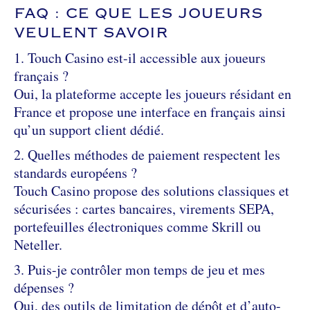
FAQ : CE QUE LES JOUEURS
VEULENT SAVOIR
1. Touch Casino est-il accessible aux joueurs
français ?
Oui, la plateforme accepte les joueurs résidant en
France et propose une interface en français ainsi
qu’un support client dédié.
2. Quelles méthodes de paiement respectent les
standards européens ?
Touch Casino propose des solutions classiques et
sécurisées : cartes bancaires, virements SEPA,
portefeuilles électroniques comme Skrill ou
Neteller.
3. Puis-je contrôler mon temps de jeu et mes
dépenses ?
Oui, des outils de limitation de dépôt et d’auto-