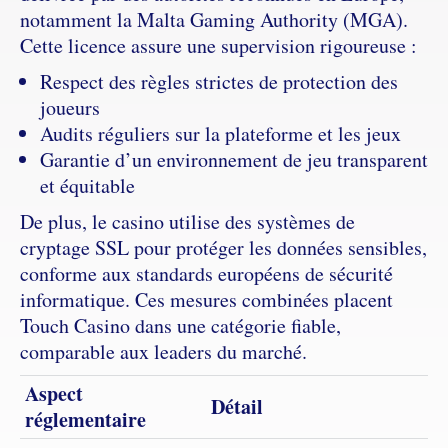
notamment la Malta Gaming Authority (MGA).
Cette licence assure une supervision rigoureuse :
Respect des règles strictes de protection des
joueurs
Audits réguliers sur la plateforme et les jeux
Garantie d’un environnement de jeu transparent
et équitable
De plus, le casino utilise des systèmes de
cryptage SSL pour protéger les données sensibles,
conforme aux standards européens de sécurité
informatique. Ces mesures combinées placent
Touch Casino dans une catégorie fiable,
comparable aux leaders du marché.
Aspect
Détail
réglementaire