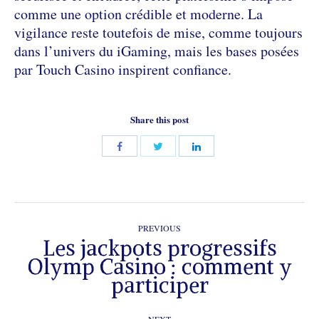
comme une option crédible et moderne. La
vigilance reste toutefois de mise, comme toujours
dans l’univers du iGaming, mais les bases posées
par Touch Casino inspirent confiance.
Share this post
Share
Share
Share
with
with
with
Twitter
Facebook
LinkedIn
POST
NAVIGATION
PREVIOUS
Les jackpots progressifs
Olymp Casino : comment y
Previous
participer
post: