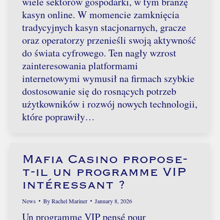
wiele sektorów gospodarki, w tym branżę
kasyn online. W momencie zamknięcia
tradycyjnych kasyn stacjonarnych, gracze
oraz operatorzy przenieśli swoją aktywność
do świata cyfrowego. Ten nagły wzrost
zainteresowania platformami
internetowymi wymusił na firmach szybkie
dostosowanie się do rosnących potrzeb
użytkowników i rozwój nowych technologii,
które poprawiły…
Mafia Casino propose-
t-il un programme VIP
intéressant ?
News
By
Rachel Mariner
January 8, 2026
Un programme VIP pensé pour