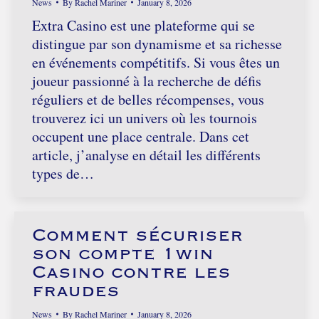
News
By
Rachel Mariner
January 8, 2026
Extra Casino est une plateforme qui se
distingue par son dynamisme et sa richesse
en événements compétitifs. Si vous êtes un
joueur passionné à la recherche de défis
réguliers et de belles récompenses, vous
trouverez ici un univers où les tournois
occupent une place centrale. Dans cet
article, j’analyse en détail les différents
types de…
Comment sécuriser
son compte 1win
Casino contre les
fraudes
News
By
Rachel Mariner
January 8, 2026