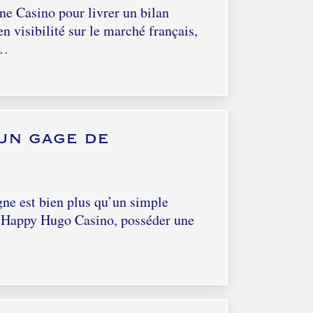
ine Casino pour livrer un bilan
n visibilité sur le marché français,
s…
un gage de
igne est bien plus qu’un simple
ur Happy Hugo Casino, posséder une