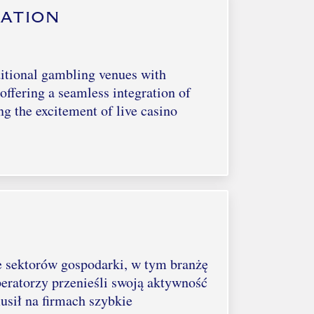
RATION
aditional gambling venues with
offering a seamless integration of
g the excitement of live casino
sektorów gospodarki, w tym branżę
eratorzy przenieśli swoją aktywność
sił na firmach szybkie