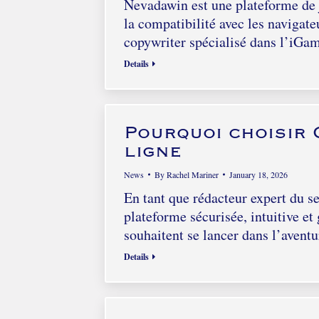
Nevadawin est une plateforme de j
la compatibilité avec les navigate
copywriter spécialisé dans l’iGa
Details
Pourquoi choisir 
ligne
News
By
Rachel Mariner
January 18, 2026
En tant que rédacteur expert du s
plateforme sécurisée, intuitive e
souhaitent se lancer dans l’aventu
Details