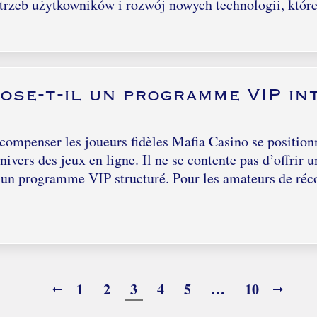
otrzeb użytkowników i rozwój nowych technologii, któ
ose-t-il un programme VIP in
ompenser les joueurs fidèles Mafia Casino se positio
vers des jeux en ligne. Il ne se contente pas d’offrir 
 à un programme VIP structuré. Pour les amateurs de ré
1
2
3
4
5
…
10