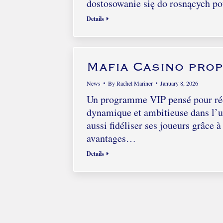
dostosowanie się do rosnących p
Details
Mafia Casino prop
News
By
Rachel Mariner
January 8, 2026
Un programme VIP pensé pour réc
dynamique et ambitieuse dans l’uni
aussi fidéliser ses joueurs grâce
avantages…
Details