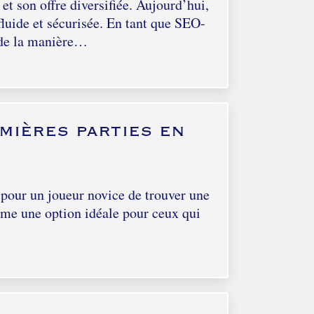
t son offre diversifiée. Aujourd’hui,
fluide et sécurisée. En tant que SEO-
 de la manière…
mières parties en
 pour un joueur novice de trouver une
mme une option idéale pour ceux qui