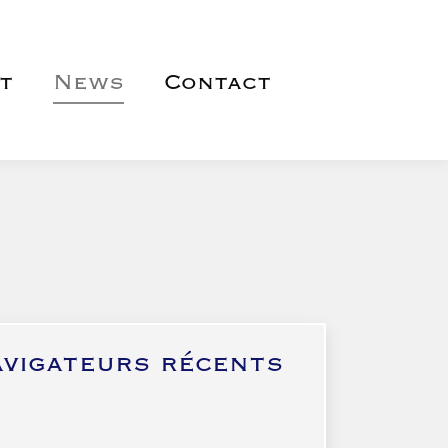
t
News
Contact
avigateurs récents