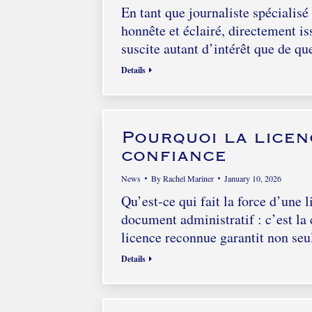
En tant que journaliste spécialisé
honnête et éclairé, directement is
suscite autant d’intérêt que de q
Details
Pourquoi la licen
confiance
News
By
Rachel Mariner
January 10, 2026
Qu’est-ce qui fait la force d’une 
document administratif : c’est la
licence reconnue garantit non seu
Details