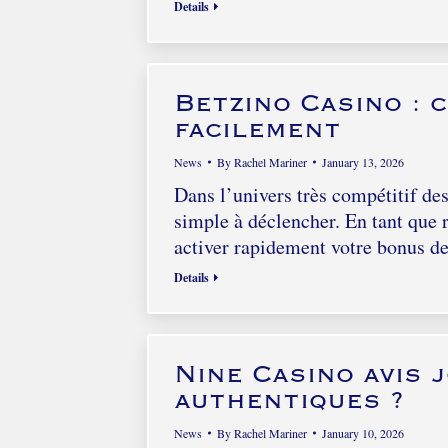
Details
Betzino Casino : 
facilement
News
By
Rachel Mariner
January 13, 2026
Dans l’univers très compétitif des
simple à déclencher. En tant que 
activer rapidement votre bonus d
Details
Nine Casino avis 
authentiques ?
News
By
Rachel Mariner
January 10, 2026