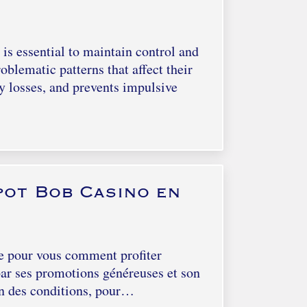
is essential to maintain control and
oblematic patterns that affect their
y losses, and prevents impulsive
pot Bob Casino en
se pour vous comment profiter
par ses promotions généreuses et son
ion des conditions, pour…